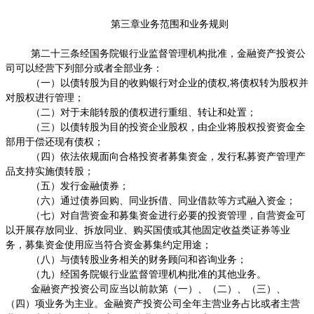
第三章业务范围和业务规则
第二十三条经国务院银行业监督管理机构批准，金融资产投资公
司可以经营下列部分或者全部业务：
（一）以债转股为目的收购银行对企业的债权
,
将债权转为股权并
对股权进行管理；
（二）对于未能转股的债权进行重组、转让和处置；
（三）以债转股为目的投资企业股权，由企业将股权投资资金全
部用于偿还现有债权；
（四）依法依规面向合格投资者募集资金，发行私募资产管理产
品支持实施债转股；
（五）发行金融债券；
（六）通过债券回购、同业拆借、同业借款等方式融入资金；
（七）对自营资金和募集资金进行必要的投资管理，自营资金可
以开展存放同业、拆放同业、购买国债或其他固定收益类证券等业
务，募集资金使用应当符合资金募集约定用途；
（八）与债转股业务相关的财务顾问和咨询业务；
（九）经国务院银行业监督管理机构批准的其他业务。
金融资产投资公司应当以前款第（一）、（二）、（三）、
（四）项业务为主业。金融资产投资公司全年主营业务占比或者主营