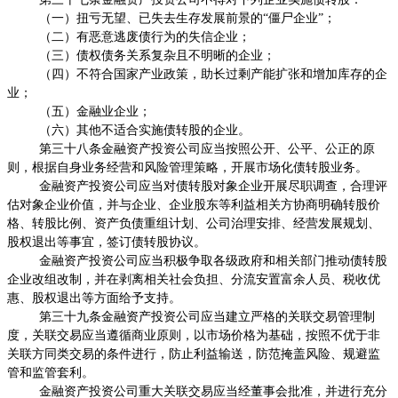
（一）扭亏无望、已失去生存发展前景的
“僵尸企业”；
（二）有恶意逃废债行为的失信企业；
（三）债权债务关系复杂且不明晰的企业；
（四）不符合国家产业政策，助长过剩产能扩张和增加库存的企
业；
（五）金融业企业；
（六）其他不适合实施债转股的企业。
第三十八条金融资产投资公司应当按照公开、公平、公正的原
则，根据自身业务经营和风险管理策略，开展市场化债转股业务。
金融资产投资公司应当对债转股对象企业开展尽职调查，合理评
估对象企业价值，并与企业、企业股东等利益相关方协商明确转股价
格、转股比例、资产负债重组计划、公司治理安排、经营发展规划、
股权退出等事宜，签订债转股协议。
金融资产投资公司应当积极争取各级政府和相关部门推动债转股
企业改组改制，并在剥离相关社会负担、分流安置富余人员、税收优
惠、股权退出等方面给予支持。
第三十九条金融资产投资公司应当建立严格的关联交易管理制
度，关联交易应当遵循商业原则，以市场价格为基础，按照不优于非
关联方同类交易的条件进行，防止利益输送，防范掩盖风险、规避监
管和监管套利。
金融资产投资公司重大关联交易应当经董事会批准，并进行充分