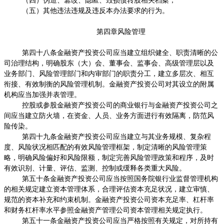
（四）伪造、篡改、隐匿、毁损债转股相关档案；
（五）其他违法违规及违反本办法要求的行为。
第四章风险管理
第四十八条金融资产投资公司应当建立组织健全、职责清晰的公
司治理结构，明确股东（大）会、董事会、监事会、高级管理层以及
业务部门、风险管理部门和内审部门的职责分工，建立多层次、相互
衔接、有效制衡的风险管理机制。金融资产投资公司对其设立的附属
机构应当加强并表管理。
控股或参股金融资产投资公司的商业银行与金融资产投资公司之
间应当建立防火墙，在资金、人员、业务方面进行有效隔离，防范风
险传染。
第四十九条金融资产投资公司应当建立与其业务规模、复杂程
度、风险状况相匹配的有效风险管理框架，制定清晰的风险管理策
略，明确风险偏好和风险限额，制定完善风险管理政策和程序，及时
有效识别、计量、评估、监测、控制或缓释各类重大风险。
第五十条金融资产投资公司应当按照国务院银行业监督管理机构
的相关规定建立资本管理体系，合理评估资本充足状况，建立审慎、
规范的资本补充和约束机制。金融资产投资公司资本充足率、杠杆率
和财务杠杆率水平参照金融资产管理公司资本管理相关规定执行。
第五十一条金融资产投资公司应当严格按照有关规定，对所持有