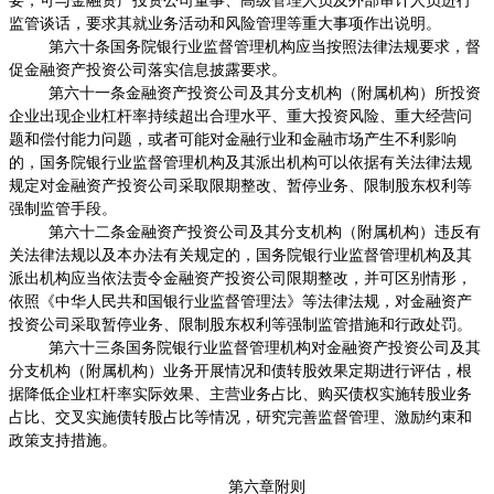
要，可与金融资产投资公司董事、高级管理人员及外部审计人员进行
监管谈话，要求其就业务活动和风险管理等重大事项作出说明。
第六十条国务院银行业监督管理机构应当按照法律法规要求，督
促金融资产投资公司落实信息披露要求。
第六十一条金融资产投资公司及其分支机构（附属机构）所投资
企业出现企业杠杆率持续超出合理水平、重大投资风险、重大经营问
题和偿付能力问题，或者可能对金融行业和金融市场产生不利影响
的，国务院银行业监督管理机构及其派出机构可以依据有关法律法规
规定对金融资产投资公司采取限期整改、暂停业务、限制股东权利等
强制监管手段。
第六十二条金融资产投资公司及其分支机构（附属机构）违反有
关法律法规以及本办法有关规定的，国务院银行业监督管理机构及其
派出机构应当依法责令金融资产投资公司限期整改，并可区别情形，
依照《中华人民共和国银行业监督管理法》等法律法规，对金融资产
投资公司采取暂停业务、限制股东权利等强制监管措施和行政处罚。
第六十三条国务院银行业监督管理机构对金融资产投资公司及其
分支机构（附属机构）业务开展情况和债转股效果定期进行评估，根
据降低企业杠杆率实际效果、主营业务占比、购买债权实施转股业务
占比、交叉实施债转股占比等情况，研究完善监督管理、激励约束和
政策支持措施。
第六章附则