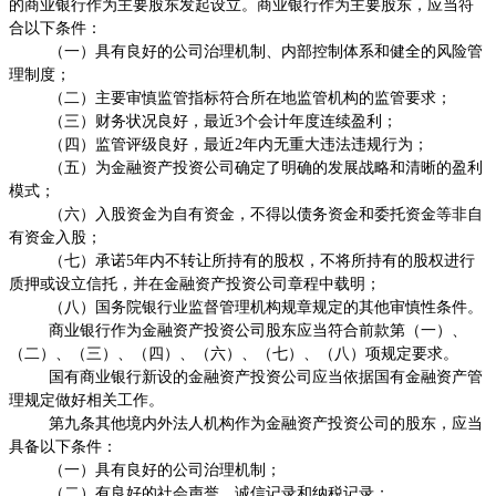
的商业银行作为主要股东发起设立。商业银行作为主要股东，应当符
合以下条件：
（一）具有良好的公司治理机制、内部控制体系和健全的风险管
理制度；
（二）主要审慎监管指标符合所在地监管机构的监管要求；
（三）财务状况良好，最近
3
个会计年度连续盈利；
（四）监管评级良好，最近
2
年内无重大违法违规行为；
（五）为金融资产投资公司确定了明确的发展战略和清晰的盈利
模式；
（六）入股资金为自有资金，不得以债务资金和委托资金等非自
有资金入股；
（七）承诺
5
年内不转让所持有的股权，不将所持有的股权进行
质押或设立信托，并在金融资产投资公司章程中载明；
（八）国务院银行业监督管理机构规章规定的其他审慎性条件。
商业银行作为金融资产投资公司股东应当符合前款第（一）、
（二）、（三）、（四）、（六）、（七）、（八）项规定要求。
国有商业银行新设的金融资产投资公司应当依据国有金融资产管
理规定做好相关工作。
第九条其他境内外法人机构作为金融资产投资公司的股东，应当
具备以下条件：
（一）具有良好的公司治理机制；
（二）有良好的社会声誉、诚信记录和纳税记录；