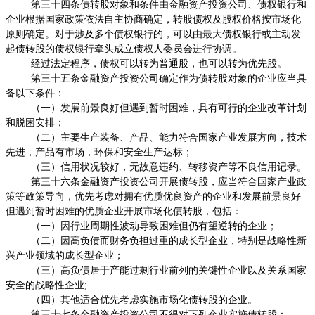
第三十四条债转股对象和条件由金融资产投资公司、债权银行和
企业根据国家政策依法自主协商确定，转股债权及股权价格按市场化
原则确定。对于涉及多个债权银行的，可以由最大债权银行或主动发
起债转股的债权银行牵头成立债权人委员会进行协调。
经过法定程序，债权可以转为普通股，也可以转为优先股。
第三十五条金融资产投资公司确定作为债转股对象的企业应当具
备以下条件：
（一）发展前景良好但遇到暂时困难，具有可行的企业改革计划
和脱困安排；
（二）主要生产装备、产品、能力符合国家产业发展方向，技术
先进，产品有市场，环保和安全生产达标；
（三）信用状况较好，无故意违约、转移资产等不良信用记录。
第三十六条金融资产投资公司开展债转股，应当符合国家产业政
策等政策导向，优先考虑对拥有优质优良资产的企业和发展前景良好
但遇到暂时困难的优质企业开展市场化债转股，包括：
（一）因行业周期性波动导致困难但仍有望逆转的企业；
（二）因高负债而财务负担过重的成长型企业，特别是战略性新
兴产业领域的成长型企业；
（三）高负债居于产能过剩行业前列的关键性企业以及关系国家
安全的战略性企业
;
（四）其他适合优先考虑实施市场化债转股的企业。
第三十七条金融资产投资公司不得对下列企业实施债转股：