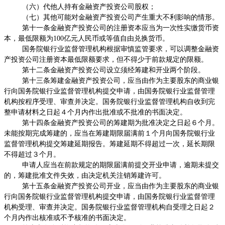
（六）代他人持有金融资产投资公司股权；
（七）其他可能对金融资产投资公司产生重大不利影响的情形。
第十一条金融资产投资公司的注册资本应当为一次性实缴货币资
本，最低限额为
100
亿元人民币或等值自由兑换货币。
国务院银行业监督管理机构根据审慎监管要求，可以调整金融资
产投资公司注册资本最低限额要求，但不得少于前款规定的限额。
第十二条金融资产投资公司设立须经筹建和开业两个阶段。
第十三条筹建金融资产投资公司，应当由作为主要股东的商业银
行向国务院银行业监督管理机构提交申请，由国务院银行业监督管理
机构按程序受理、审查并决定。国务院银行业监督管理机构自收到完
整申请材料之日起４个月内作出批准或不批准的书面决定。
第十四条金融资产投资公司的筹建期为批准决定之日起６个月。
未能按期完成筹建的，应当在筹建期限届满前１个月向国务院银行业
监督管理机构提交筹建延期报告。筹建延期不得超过一次，延长期限
不得超过３个月。
申请人应当在前款规定的期限届满前提交开业申请，逾期未提交
的，筹建批准文件失效，由决定机关注销筹建许可。
第十五条金融资产投资公司开业，应当由作为主要股东的商业银
行向国务院银行业监督管理机构提交申请，由国务院银行业监督管理
机构受理、审查并决定。国务院银行业监督管理机构自受理之日起２
个月内作出核准或不予核准的书面决定。