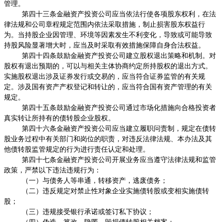
管理。
第四十三条金融资产投资公司应当依法行使各项股东权利，在法
律法规和公司章程规定范围内依法采取措施，制止损害股东权益行
为。当持股企业因管理、环境等因素发生不利变化，导致或可能导致
持股风险显著增大时，应当及时采取有效措施保障自身合法权益。
第四十四条鼓励金融资产投资公司建立股权退出策略和机制。对
股权有退出预期的，可以与相关主体协商约定所持股权的退出方式。
实施股权退出涉及证券发行或交易的，应当符合证券监管的有关规
定。涉及国有资产产权登记和转让的，应当符合国有资产管理的有关
规定。
第四十五条鼓励金融资产投资公司通过市场化措施向合格投资者
真实转让所持有的债转股企业股权。
第四十六条金融资产投资公司应当建立履职问责制，规定在债转
股业务过程中有关部门和岗位的职责，对违反法律法规、本办法及其
他债转股监管规定的行为进行责任认定和处理。
第四十七条金融资产投资公司开展业务应当遵守法律法规和监管
政策，严禁以下违法违规行为：
（一）与债务人等串通，转移资产，逃废债务；
（二）违反规定对禁止性对象企业实施债转股或变相实施债转
股；
（三）违规接受银行承诺或签订私下协议；