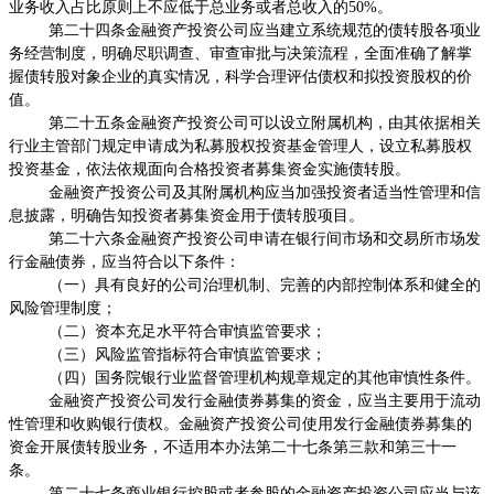
业务收入占比原则上不应低于总业务或者总收入的
50%
。
第二十四条金融资产投资公司应当建立系统规范的债转股各项业
务经营制度，明确尽职调查、审查审批与决策流程，全面准确了解掌
握债转股对象企业的真实情况，科学合理评估债权和拟投资股权的价
值。
第二十五条金融资产投资公司可以设立附属机构，由其依据相关
行业主管部门规定申请成为私募股权投资基金管理人，设立私募股权
投资基金，依法依规面向合格投资者募集资金实施债转股。
金融资产投资公司及其附属机构应当加强投资者适当性管理和信
息披露，明确告知投资者募集资金用于债转股项目。
第二十六条金融资产投资公司申请在银行间市场和交易所市场发
行金融债券，应当符合以下条件：
（一）具有良好的公司治理机制、完善的内部控制体系和健全的
风险管理制度；
（二）资本充足水平符合审慎监管要求；
（三）风险监管指标符合审慎监管要求；
（四）国务院银行业监督管理机构规章规定的其他审慎性条件。
金融资产投资公司发行金融债券募集的资金，应当主要用于流动
性管理和收购银行债权。金融资产投资公司使用发行金融债券募集的
资金开展债转股业务，不适用本办法第二十七条第三款和第三十一
条。
第二十七条商业银行控股或者参股的金融资产投资公司应当与该