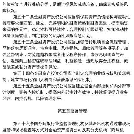
的债权资产进行准确分类，足额计提风险减值准备，确保真实反映风
险状况。
第五十二条金融资产投资公司应当确保其资产负债结构与流动性
管理要求相匹配，建立、完善明晰的融资策略和融资渠道，提高融资
来源的多元性、稳定性和可持续性，合理控制期限错配，实施流动性
风险限额管理，制定有效的流动性风险应急计划。
第五十三条金融资产投资公司应当加强债转股项目全流程管理，
严格落实尽职调查、审查审批、风控措施、后续管理等各项要求，加
强监督约束，防范超越权限或者违反程序操作、虚假尽职调查与评
估、泄露商业秘密谋取非法利益、利益输送、违规放弃合法权益、截
留隐匿或私分资产等操作风险。
第五十四条金融资产投资公司应当制定合理的业绩考核和奖惩机
制，建立市场化的用人机制和薪酬激励约束机制。
第五十五条金融资产投资公司应当建立健全内部控制和内外部审
计制度，完善内控机制，提高内外部审计有效性，持续督促提升业务
经营、内控合规、风险管理水平。
第五章监督管理
第五十六条国务院银行业监督管理机构及其派出机构通过非现场
监管和现场检查等方式对金融资产投资公司及其分支机构（附属机