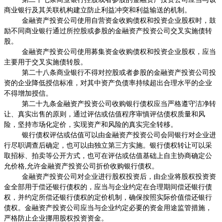
商业银行及其关联机构建立防止利益冲突和利益输送的机制。
金融资产投资公司使用自营资金收购债权和投资企业股权时，鼓
励不同商业银行通过所控股或参股的金融资产投资公司交叉实施债转
股。
金融资产投资公司使用募集资金收购债权和投资企业股权，应当
主要用于交叉实施债转股。
第二十八条商业银行不得对控股或者参股的金融资产投资公司投
资的企业降低授信标准，对其中资产负债率持续超出合理水平的企业
不得增加授信。
第二十九条金融资产投资公司收购银行债权应当严格遵守洁净转
让、真实出售的原则，通过评估或估值程序审慎评估债权质量和风
险，坚持市场化定价，实现资产和风险的真实完全转移。
银行债权评估或估值可以由金融资产投资公司会同银行对企业进
行尽职调查后确定，也可以由独立第三方实施。银行债权转让可以采
取招标、拍卖等公开方式，也可在评估或估值基础上自主协商确定公
允价格
,
允许金融资产投资公司折价收购银行债权。
金融资产投资公司对企业进行股权投资后，由企业将股权投资资
金全部用于偿还银行债权的，应当与企业约定在合理期间偿还银行债
权，并约定所偿还银行债权的定价机制，确保按照实际价值偿还银行
债权。金融资产投资公司应当与企业约定必要的资金用途监管措施，
严格防止企业挪用股权投资资金。