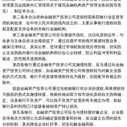
管理委员会国家外汇管理局关于规范金融机构资产管理业务的指导意
见》，制定本办法。
第二条本办法所称金融资产投资公司是指经国务院银行业监督管
理机构批准，在中华人民共和国境内设立的，主要从事银行债权转股
权及配套支持业务的非银行金融机构。
第三条金融资产投资公司应当遵循市场化、法治化原则运作，与
各参与主体在依法合规前提下，通过自愿平等协商开展债转股业务，
确保洁净转让、真实出售，坚持通过市场机制发现合理价格，切实防
止企业风险向银行业金融机构和社会公众转移，防止利益冲突和利益
输送，防范相关道德风险。
第四条银行通过金融资产投资公司实施债转股，应当通过向金融
资产投资公司转让债权，由金融资产投资公司将债权转为对象企业股
权的方式实现。银行不得直接将债权转化为股权，但国家另有规定的
除外。
鼓励金融资产投资公司通过先收购银行对企业的债权
,
再将债权转
为股权的形式实施债转股，收购价格由双方按市场化原则自主协商确
定。涉及银行不良资产，可以按不良资产处置的有关规定办理。鼓励
银行及时利用已计提拨备核销资产转让损失。
第五条银行、金融资产投资公司应当与债转股对象企业、企业股
东等相关方按照公允原则确定股权数量和价格，依法建立合理的损失
分担机制，真实降低企业杠杆率，切实化解金融风险。