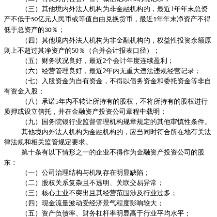
（三）其他境内外法人机构为非金融机构的，最近
1
年年末总资
产不低于
亿元人民币或等值自由兑换货币，最近
年年末净资产不得
50
1
低于总资产的
％；
30
（四）其他境内外法人机构为非金融机构的，权益性投资余额原
则上不超过其净资产的
50
％（合并会计报表口径）；
（五）财务状况良好，最近
2
个会计年度连续盈利；
（六）经营管理良好，最近
2
年内无重大违法违规经营记录；
（七）入股资金为自有资金，不得以债务资金和委托资金等非自
有资金入股；
（八）承诺
5
年内不转让所持有的股权，不将所持有的股权进行
质押或设立信托，并在金融资产投资公司章程中载明；
（九）国务院银行业监督管理机构规章规定的其他审慎性条件。
其他境内外法人机构为金融机构的，应当同时符合所在地有关法
律法规和相关监管规定要求。
第十条有以下情形之一的企业不得作为金融资产投资公司的股
东：
（一）公司治理结构与机制存在明显缺陷；
（二）股权关系复杂且不透明、关联交易异常；
（三）核心主业不突出且其经营范围涉及行业过多；
（四）现金流量波动受经济景气程度影响较大；
（五）资产负债率、财务杠杆率明显高于行业平均水平；