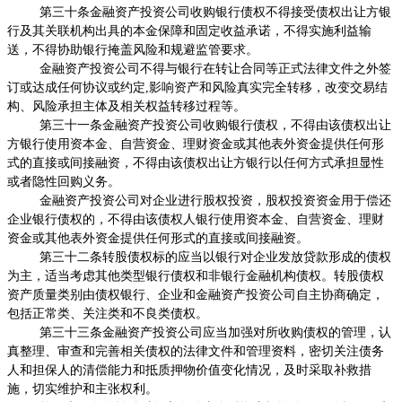
第三十条金融资产投资公司收购银行债权不得接受债权出让方银
行及其关联机构出具的本金保障和固定收益承诺，不得实施利益输
送，不得协助银行掩盖风险和规避监管要求。
金融资产投资公司不得与银行在转让合同等正式法律文件之外签
订或达成任何协议或约定
,
影响资产和风险真实完全转移，改变交易结
构、风险承担主体及相关权益转移过程等。
第三十一条金融资产投资公司收购银行债权，不得由该债权出让
方银行使用资本金、自营资金、理财资金或其他表外资金提供任何形
式的直接或间接融资，不得由该债权出让方银行以任何方式承担显性
或者隐性回购义务。
金融资产投资公司对企业进行股权投资，股权投资资金用于偿还
企业银行债权的，不得由该债权人银行使用资本金、自营资金、理财
资金或其他表外资金提供任何形式的直接或间接融资。
第三十二条转股债权标的应当以银行对企业发放贷款形成的债权
为主，适当考虑其他类型银行债权和非银行金融机构债权。转股债权
资产质量类别由债权银行、企业和金融资产投资公司自主协商确定，
包括正常类、关注类和不良类债权。
第三十三条金融资产投资公司应当加强对所收购债权的管理，认
真整理、审查和完善相关债权的法律文件和管理资料，密切关注债务
人和担保人的清偿能力和抵质押物价值变化情况，及时采取补救措
施，切实维护和主张权利。