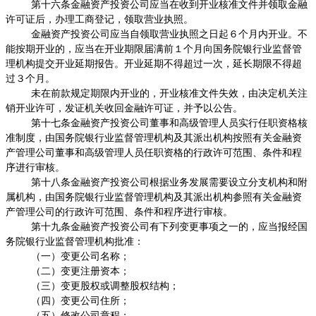
第十六条金融资产投资公司应当在收到开业核准文件并领取金融
许可证后，办理工商登记，领取营业执照。
金融资产投资公司应当自领取营业执照之日起６个月内开业。不
能按期开业的，应当在开业期限届满前１个月向国务院银行业监督管
理机构提交开业延期报告。开业延期不得超过一次，延长期限不得超
过３个月。
未在前款规定期限内开业的，开业核准文件失效，由决定机关注
销开业许可，发证机关收回金融许可证，并予以公告。
第十七条金融资产投资公司董事和高级管理人员实行任职资格核
准制度，由国务院银行业监督管理机构及其派出机构按照有关金融资
产管理公司董事和高级管理人员任职资格的行政许可范围、条件和程
序进行审核。
第十八条金融资产投资公司根据业务发展需要设立分支机构和附
属机构，由国务院银行业监督管理机构及其派出机构参照有关金融资
产管理公司的行政许可范围、条件和程序进行审核。
第十九条金融资产投资公司有下列变更事项之一的，应当报经国
务院银行业监督管理机构批准：
（一）变更公司名称；
（二）变更注册资本；
（三）变更股权或调整股权结构；
（四）变更公司住所；
（五）修改公司章程；