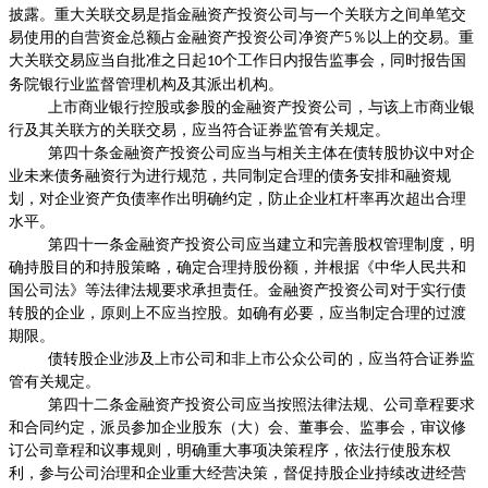
披露。重大关联交易是指金融资产投资公司与一个关联方之间单笔交
易使用的自营资金总额占金融资产投资公司净资产
5
％以上的交易。重
大关联交易应当自批准之日起
个工作日内报告监事会，同时报告国
10
务院银行业监督管理机构及其派出机构。
上市商业银行控股或参股的金融资产投资公司，与该上市商业银
行及其关联方的关联交易，应当符合证券监管有关规定。
第四十条金融资产投资公司应当与相关主体在债转股协议中对企
业未来债务融资行为进行规范，共同制定合理的债务安排和融资规
划，对企业资产负债率作出明确约定，防止企业杠杆率再次超出合理
水平。
第四十一条金融资产投资公司应当建立和完善股权管理制度，明
确持股目的和持股策略，确定合理持股份额，并根据《中华人民共和
国公司法》等法律法规要求承担责任。金融资产投资公司对于实行债
转股的企业，原则上不应当控股。如确有必要，应当制定合理的过渡
期限。
债转股企业涉及上市公司和非上市公众公司的，应当符合证券监
管有关规定。
第四十二条金融资产投资公司应当按照法律法规、公司章程要求
和合同约定，派员参加企业股东（大）会、董事会、监事会，审议修
订公司章程和议事规则，明确重大事项决策程序，依法行使股东权
利，参与公司治理和企业重大经营决策，督促持股企业持续改进经营