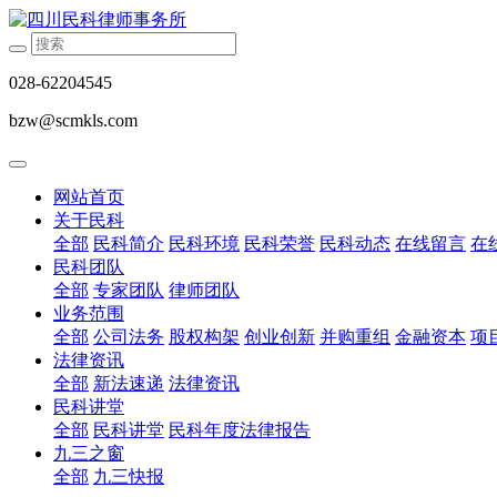
028-62204545
bzw@scmkls.com
网站首页
关于民科
全部
民科简介
民科环境
民科荣誉
民科动态
在线留言
在
民科团队
全部
专家团队
律师团队
业务范围
全部
公司法务
股权构架
创业创新
并购重组
金融资本
项
法律资讯
全部
新法速递
法律资讯
民科讲堂
全部
民科讲堂
民科年度法律报告
九三之窗
全部
九三快报