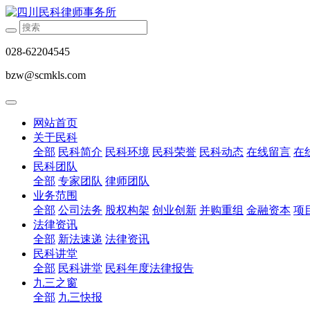
028-62204545
bzw@scmkls.com
网站首页
关于民科
全部
民科简介
民科环境
民科荣誉
民科动态
在线留言
在
民科团队
全部
专家团队
律师团队
业务范围
全部
公司法务
股权构架
创业创新
并购重组
金融资本
项
法律资讯
全部
新法速递
法律资讯
民科讲堂
全部
民科讲堂
民科年度法律报告
九三之窗
全部
九三快报