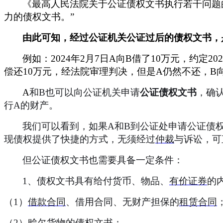
《最高人民法院关于公证债权文书执行若干问题
力的债权文书。
”
由此可知，经过公证机关公证过后的债权文书，
例如：
2024年2月7日A向B借了10万元，约定
偿还10万元，经法院审理判决，但是A仍然不还，B
A
和
B也可以向公证机关申请
公证债权文书
，确
行A的财产。
我们可以看到，如果
A和B到公证处申请公证债
现债权提供了快捷的方式，无须经过
仲裁
与诉讼，可
但公证债权文书也需要具备一定条件：
1、债权文书具有给付货币、物品、
有价证券
的
（
1）
借款合同
、借用合同、无财产担保的
租赁合同
（
2）赊欠货物的债权文书；