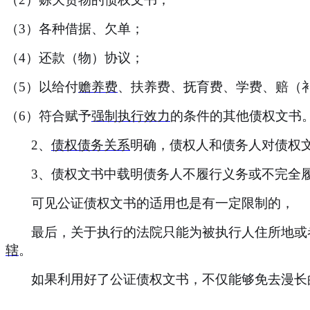
（
3）各种借据、欠单；
（
4）还款（物）协议；
（
5）以给付
赡养费
、扶养费、抚育费、学费、赔（
（
6）符合赋予
强制执行效力
的条件的其他债权文书
2、
债权债务关系
明确，债权人和债务人对债权
3、债权文书中载明债务人不履行义务或不完全
可见公证债权文书的适用也是有一定限制的，
最后，关于执行的法院
只能为被执行人住所地或
辖
。
如果利用好了公证债权文书，不仅能够免去漫长