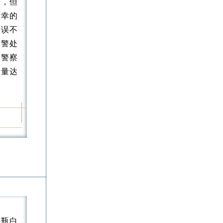
晕，但
不幸的
错误不
报警处
对警察
含量达
半瓶白