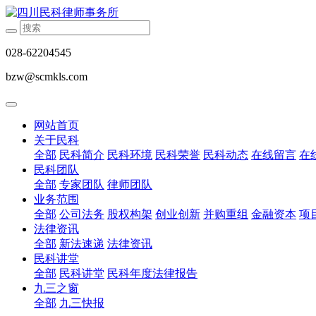
028-62204545
bzw@scmkls.com
网站首页
关于民科
全部
民科简介
民科环境
民科荣誉
民科动态
在线留言
在
民科团队
全部
专家团队
律师团队
业务范围
全部
公司法务
股权构架
创业创新
并购重组
金融资本
项
法律资讯
全部
新法速递
法律资讯
民科讲堂
全部
民科讲堂
民科年度法律报告
九三之窗
全部
九三快报