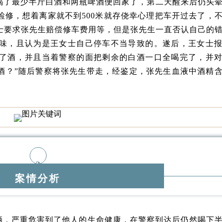
喝了最少半斤白酒和两瓶啤酒便回家了，第二天醒来后仍头
检修，想着离家就不到500米就存侥幸心理把车开过去了，
士要求张先生赔偿修车费用等，但是张先生一直否认自己的
味，且认为是王女士自己停车不当导致的。遂后，王女士
了酒，并且当着警察的面把剩余的白酒一口全喝完了，并
酒？”随后警察将张先生带走，经鉴定，张先生血液中酒精
2
案情分析
辆，严重危害到了他人的生命健康，在警察到达后仍然喝下