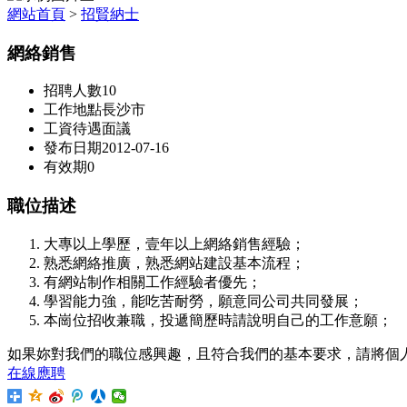
網站首頁
>
招賢納士
網絡銷售
招聘人數
10
工作地點
長沙市
工資待遇
面議
發布日期
2012-07-16
有效期
0
職位描述
大專以上學歷，壹年以上網絡銷售經驗；
熟悉網絡推廣，熟悉網站建設基本流程；
有網站制作相關工作經驗者優先；
學習能力強，能吃苦耐勞，願意同公司共同發展；
本崗位招收兼職，投遞簡歷時請說明自己的工作意願；
如果妳對我們的職位感興趣，且符合我們的基本要求，請將個人簡歷投
在線應聘