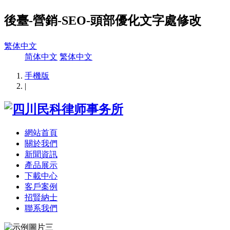
後臺-營銷-SEO-頭部優化文字處修改
繁体中文
简体中文
繁体中文
手機版
|
網站首頁
關於我們
新聞資訊
產品展示
下載中心
客戶案例
招賢納士
聯系我們